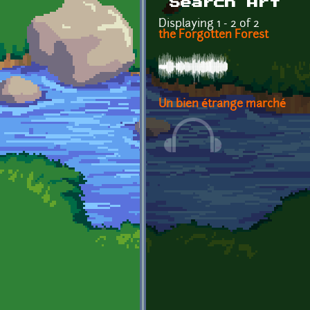
Search Art
Displaying 1 - 2 of 2
the Forgotten Forest
Un bien étrange marché