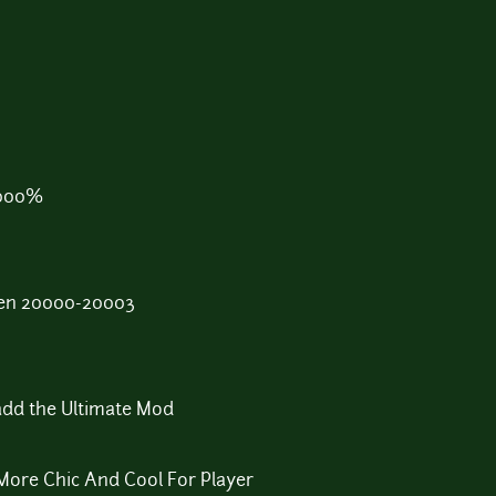
5000%
en 20000-20003
add the Ultimate Mod
More Chic And Cool For Player