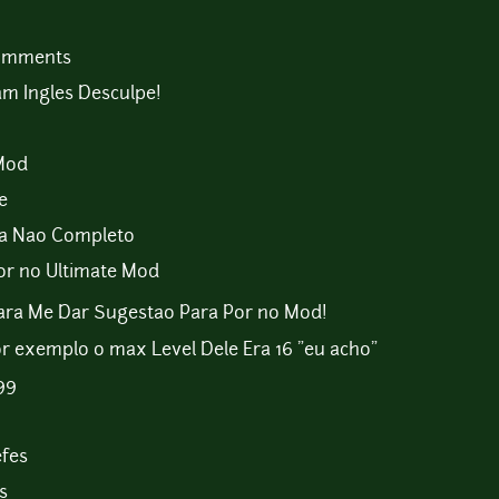
comments
m Ingles Desculpe!
Mod
e
nda Nao Completo
Por no Ultimate Mod
Para Me Dar Sugestao Para Por no Mod!
or exemplo o max Level Dele Era 16 "eu acho"
99
efes
s