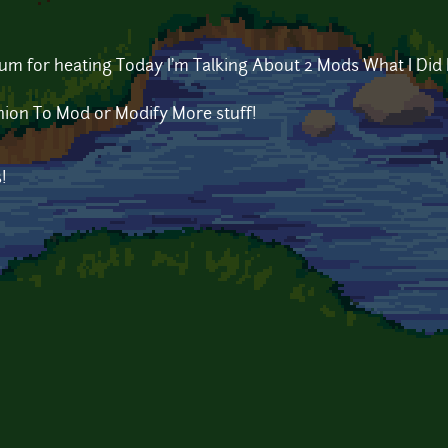
m for heating Today I'm Talking About 2 Mods What I Did N
nion To Mod or Modify More stuff!
!