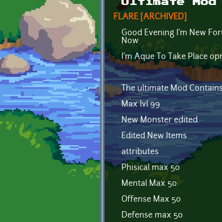
Ultimate Mod
FLARE [ARCHIVED]
Good Evening I'm New Foru
Now
I'm Aque To Take Place op
The ultimate Mod Contains
Max lvl 99
New Monster edited
Edited New Items
attributes
Phisical max 50
Mental Max 50
Offense Max 50
Defense max 50