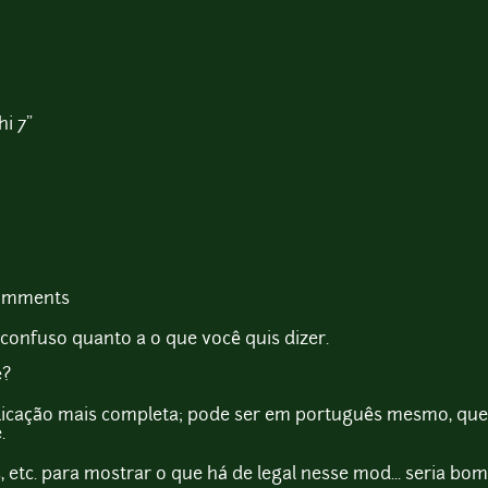
i 7"
comments
 confuso quanto a o que você quis dizer.
e?
licação mais completa; pode ser em português mesmo, que
.
, etc. para mostrar o que há de legal nesse mod... seria b