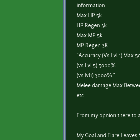
information
Max HP 5k
HP Regen 3k
Max MP 5k
MP Regen 3K
"Accuracy (Vs Lvl 1) Max 
(vs Lvl 5) 5000%
(vs lvl1) 3000% "
Melee damage Max Betwe
etc.
From my opnion there to 
My Goal and Flare Leaves 