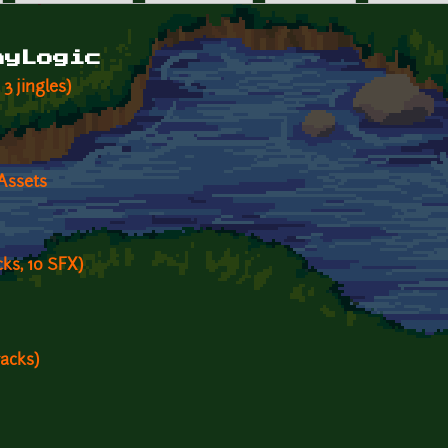
hyLogic
3 jingles)
 Assets
ks, 10 SFX)
acks)